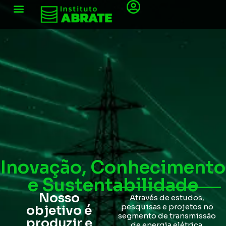
Inovação, Conhecimento
e Sustentabilidade
Nosso
Através de estudos,
pesquisas e projetos no
objetivo é
segmento de transmissão
produzir e
de energia elétrica.